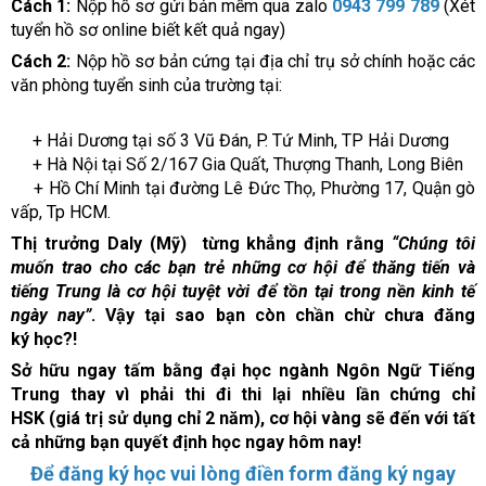
Cách 1:
Nộp hồ sơ gửi bản mềm qua zalo
0943 799 789
(Xét
tuyển hồ sơ online biết kết quả ngay)
Cách 2:
Nộp hồ sơ bản cứng tại địa chỉ trụ sở chính hoặc các
văn phòng tuyển sinh của trường tại:
+ Hải Dương tại số 3 Vũ Đán, P. Tứ Minh, TP Hải Dương
+ Hà Nội tại Số 2/167 Gia Quất, Thượng Thanh, Long Biên
+ Hồ Chí Minh tại đường Lê Đức Thọ, Phường 17, Quận gò
vấp, Tp HCM.
Thị trưởng Daly (Mỹ) từng khẳng định rằng
“Chúng tôi
muốn trao cho các bạn trẻ những cơ hội để thăng tiến và
tiếng Trung là cơ hội tuyệt vời để tồn tại trong nền kinh tế
ngày nay”
.
Vậy tại sao bạn còn chần chừ chưa đăng
ký học?!
Sở hữu ngay tấm bằng đại học ngành Ngôn Ngữ Tiếng
Trung thay vì phải thi đi thi lại nhiều lần chứng chỉ
HSK (giá trị sử dụng chỉ 2 năm), cơ hội vàng sẽ đến với tất
cả những bạn quyết định học ngay hôm nay!
Để đăng ký học vui lòng điền form đăng ký ngay