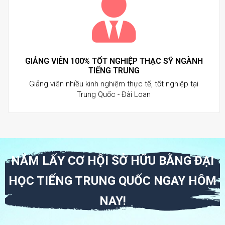
GIẢNG VIÊN 100% TỐT NGHIỆP THẠC SỸ NGÀNH
TIẾNG TRUNG
Giảng viên nhiều kinh nghiệm thực tế, tốt nghiệp tại
Trung Quốc - Đài Loan
NẮM LẤY CƠ HỘI SỞ HỮU BẰNG ĐẠI
HỌC TIẾNG TRUNG QUỐC NGAY HÔM
NAY!