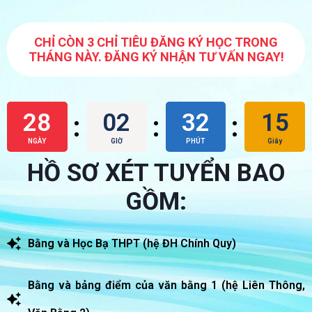
CHỈ CÒN 3 CHỈ TIÊU ĐĂNG KÝ HỌC TRONG
THÁNG NÀY. ĐĂNG KÝ NHẬN TƯ VẤN NGAY!
28
02
32
13
:
:
:
NGÀY
GIỜ
PHÚT
Giây
HỒ SƠ XÉT TUYỂN BAO
GỒM:
Bằng và Học Bạ THPT (hệ ĐH Chính Quy)
Bằng và bảng điểm của văn bằng 1 (hệ Liên Thông,