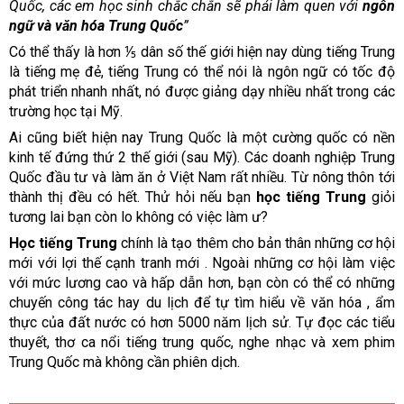
Quốc, các em học sinh chắc chắn sẽ phải làm quen với
ngôn
ngữ và văn hóa Trung Quốc
”
Có thể thấy là hơn ⅕ dân số thế giới hiện nay dùng tiếng Trung
là tiếng mẹ đẻ, tiếng Trung có thể nói là ngôn ngữ có tốc độ
phát triển nhanh nhất, nó được giảng dạy nhiều nhất trong các
trường học tại Mỹ.
Ai cũng biết hiện nay Trung Quốc là một cường quốc có nền
kinh tế đứng thứ 2 thế giới (sau Mỹ). Các doanh nghiệp Trung
Quốc đầu tư và làm ăn ở Việt Nam rất nhiều. Từ nông thôn tới
thành thị đều có hết. Thử hỏi nếu bạn
học tiếng Trung
giỏi
tương lai bạn còn lo không có việc làm ư?
Học tiếng Trung
chính là tạo thêm cho bản thân những cơ hội
mới với lợi thế cạnh tranh mới . Ngoài những cơ hội làm việc
với mức lương cao và hấp dẫn hơn, bạn còn có thể có những
chuyến công tác hay du lịch để tự tìm hiểu về văn hóa , ẩm
thực của đất nước có hơn 5000 năm lịch sử. Tự đọc các tiểu
thuyết, thơ ca nổi tiếng trung quốc, nghe nhạc và xem phim
Trung Quốc mà không cần phiên dịch.