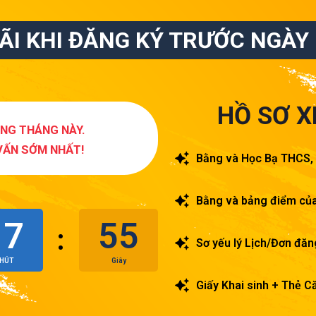
ÃI KHI ĐĂNG KÝ TRƯỚC NGÀY 
HỒ SƠ X
ONG THÁNG NÀY.
VẤN SỚM NHẤT!
Bằng và Học Bạ THCS
Bằng và bảng điểm của 
17
55
:
Sơ yếu lý Lịch/Đơn đă
HÚT
Giây
Giấy Khai sinh + Thẻ C