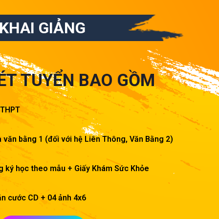
KHAI GIẢNG
25 phút trước
10 phút trước
30 phút trước
15 phút trước
18 phút trước
40 phút trước
ÉT TUYỂN BAO GỒM
, THPT
văn bằng 1 (đối với hệ Liên Thông, Văn Bằng 2)
ng ký học theo mẫu + Giấy Khám Sức Khỏe
ăn cước CD + 04 ảnh 4x6