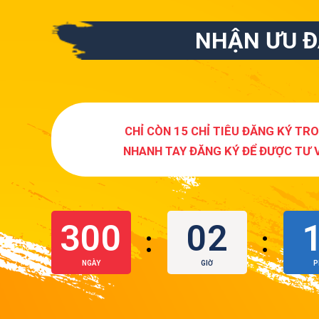
NHẬN ƯU Đ
CHỈ CÒN 15 CHỈ TIÊU ĐĂNG KÝ TR
NHANH TAY ĐĂNG KÝ ĐỂ ĐƯỢC TƯ 
300
02
:
:
NGÀY
GIỜ
P