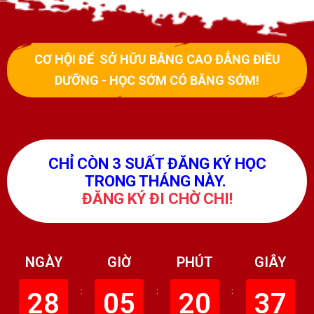
CƠ HỘI ĐỂ SỞ HỮU BẰNG CAO ĐẲNG ĐIỀU
DƯỠNG - HỌC SỚM CÓ BẰNG SỚM!
CHỈ CÒN 3 SUẤT ĐĂNG KÝ HỌC
TRONG THÁNG NÀY.
ĐĂNG KÝ ĐI CHỜ CHI!
NGÀY
GIỜ
PHÚT
GIÂY
28
:
05
:
20
:
36