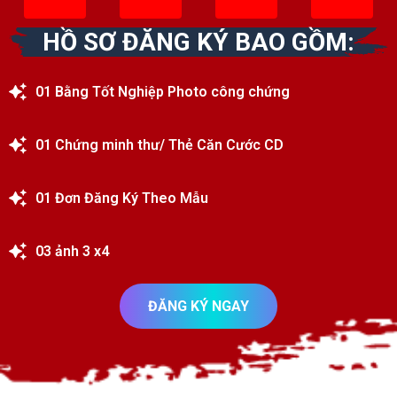
HỒ SƠ ĐĂNG KÝ BAO GỒM:
01 Bằng Tốt Nghiệp Photo công chứng
01 Chứng minh thư/ Thẻ Căn Cước CD
01 Đơn Đăng Ký Theo Mẫu
03 ảnh 3 x4
ĐĂNG KÝ NGAY