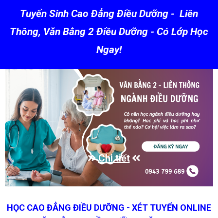
Tuyển Sinh Cao Đẳng Điều Dưỡng - Liên
Nguyễn Anh Thư
Thông, Văn Bằng 2 Điều Dưỡng - Có Lớp Học
Đã đăng ký học
25 phút trước
10 phút trước
15 phút trước
18 phút trước
40 phút trước
Ngay!
Chi tiết
HỌC CAO ĐẲNG ĐIỀU DƯỠNG - XÉT TUYỂN ONLINE