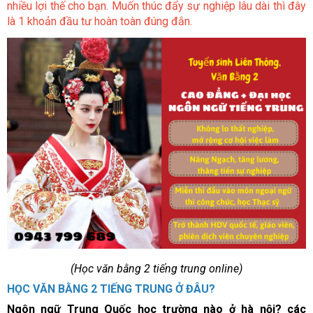
nhiều lợi thế cho bạn. Muốn thúc đẩy sự nghiệp lâu dài thì đây
là 1 khoản đầu tư hoàn toàn đúng đắn.
(Học văn bằng 2 tiếng trung online)
HỌC VĂN BẰNG 2 TIẾNG TRUNG Ở ĐÂU?
Ngôn ngữ Trung Quốc học trường nào ở hà nội? các