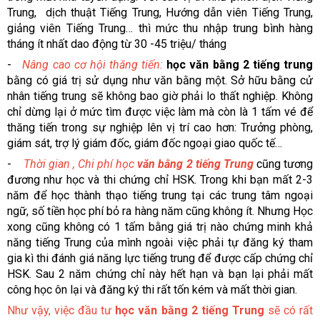
Trung, dịch thuật Tiếng Trung, Hướng dẫn viên Tiếng Trung,
giảng viên Tiếng Trung… thì mức thu nhập trung bình hàng
tháng ít nhất dao động từ 30 -45 triệu/ tháng
-
Nâng cao cơ hội thăng tiến:
học văn bằng 2 tiếng trung
bằng có giá trị sử dụng như văn bằng một. Sở hữu bằng cử
nhân tiếng trung sẽ không bao giờ phải lo thất nghiệp. Không
chỉ dừng lại ở mức tìm được việc làm mà còn là 1 tấm vé để
thăng tiến trong sự nghiệp lên vị trí cao hơn: Trưởng phòng,
giám sát, trợ lý giám đốc, giám đốc ngoại giao quốc tế…
-
Thời gian , Chi phí học
văn bằng 2 tiếng Trung
cũng tương
đương như học và thi chứng chỉ HSK. Trong khi bạn mất 2-3
năm để học thành thạo tiếng trung tại các trung tâm ngoại
ngữ, số tiền học phí bỏ ra hàng năm cũng không ít. Nhưng Học
xong cũng không có 1 tấm bằng giá trị nào chứng minh khả
năng tiếng Trung của mình ngoài việc phải tự đăng ký tham
gia kì thi đánh giá năng lực tiếng trung để được cấp chứng chỉ
HSK. Sau 2 năm chứng chỉ này hết hạn và bạn lại phải mất
công học ôn lại và đăng ký thi rất tốn kém và mất thời gian.
Như vậy, việc đầu tư
học văn bằng 2 tiếng Trung
sẽ có rất