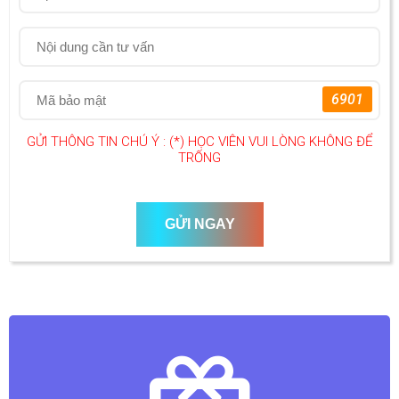
6901
GỬI THÔNG TIN CHÚ Ý : (*) HỌC VIÊN VUI LÒNG KHÔNG ĐỂ
TRỐNG
GỬI NGAY