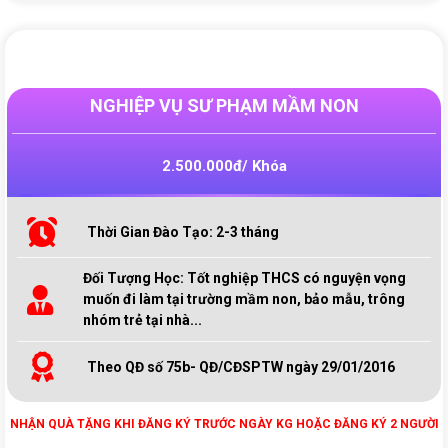
NGHIỆP VỤ SƯ PHẠM MẦM NON
2.500.000đ/ Khóa
Thời Gian Đào Tạo: 2-3 tháng
Đối Tượng Học: Tốt nghiệp THCS có nguyện vọng
muốn đi làm tại trường mầm non, bảo mẫu, trông
nhóm trẻ tại nhà...
Theo QĐ số 75b- QĐ/CĐSPTW ngày 29/01/2016
NHẬN QUÀ TẶNG KHI ĐĂNG KÝ TRƯỚC NGÀY KG HOẶC ĐĂNG KÝ 2 NGƯỜI