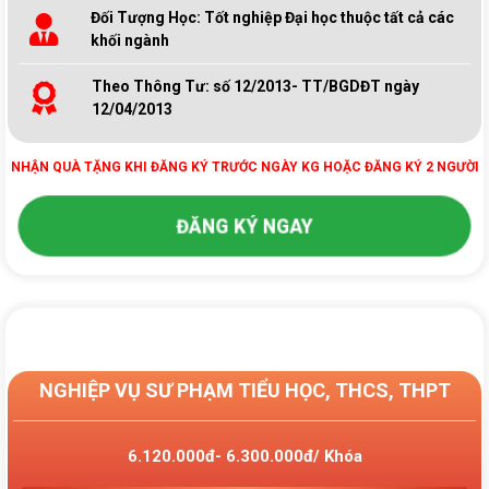
Đối Tượng Học: Tốt nghiệp Đại học thuộc tất cả các
khối ngành
Theo Thông Tư: số 12/2013- TT/BGDĐT ngày
12/04/2013
NHẬN QUÀ TẶNG KHI ĐĂNG KÝ TRƯỚC NGÀY KG HOẶC ĐĂNG KÝ 2 NGƯỜI
ĐĂNG KÝ NGAY
NGHIỆP VỤ SƯ PHẠM TIỂU HỌC, THCS, THPT
6.120.000đ- 6.300.000đ/ Khóa