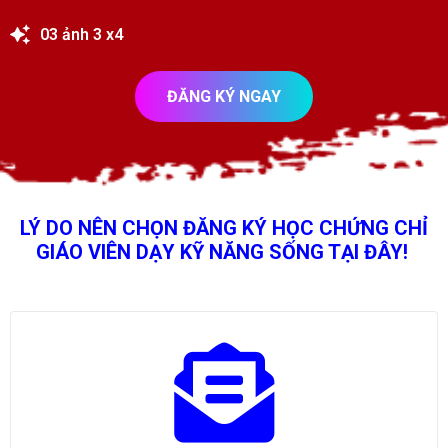
03 ảnh 3 x4
ĐĂNG KÝ NGAY
LÝ DO NÊN CHỌN ĐĂNG KÝ HỌC CHỨNG CHỈ
GIÁO VIÊN DẠY KỸ NĂNG SỐNG TẠI ĐÂY!