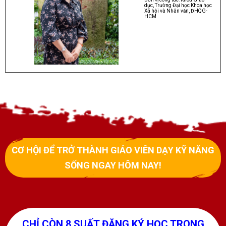
dục, Trường Đại học Khoa học
Xã hội và Nhân văn, ĐHQG-
HCM
CƠ HỘI ĐỂ TRỞ THÀNH GIÁO VIÊN DẠY KỸ NĂNG
SỐNG NGAY HÔM NAY!
CHỈ CÒN 8 SUẤT ĐĂNG KÝ HỌC TRONG