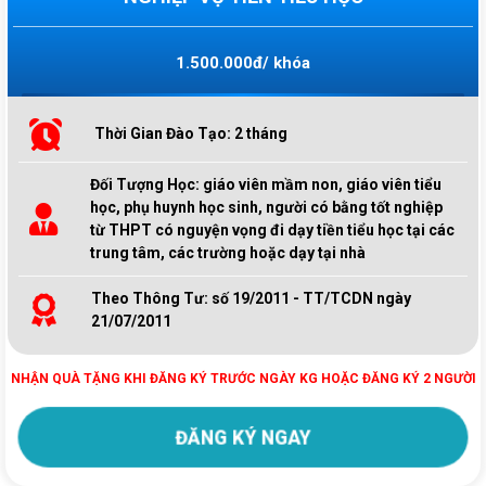
1.500.000đ/ khóa
Thời Gian Đào Tạo: 2 tháng
Đối Tượng Học: giáo viên mầm non, giáo viên tiểu
học, phụ huynh học sinh, người có bằng tốt nghiệp
từ THPT có nguyện vọng đi dạy tiền tiểu học tại các
trung tâm, các trường hoặc dạy tại nhà
Theo Thông Tư: số 19/2011 - TT/TCDN ngày
21/07/2011
NHẬN QUÀ TẶNG KHI ĐĂNG KÝ TRƯỚC NGÀY KG HOẶC ĐĂNG KÝ 2 NGƯỜI
ĐĂNG KÝ NGAY