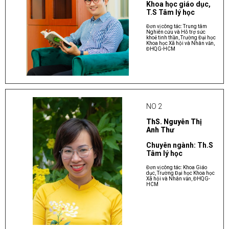
Khoa học giáo dục,
T.S Tâm lý học
Đơn vị công tác: Trung tâm
Nghiên cứu và Hỗ trợ sức
khoẻ tinh thần, Trường Đại học
Khoa học Xã hội và Nhân văn,
ĐHQG-HCM
NO 2
ThS. Nguyễn Thị
Anh Thư
Chuyên ngành: Th.S
Tâm lý học
Đơn vị công tác: Khoa Giáo
dục, Trường Đại học Khoa học
Xã hội và Nhân văn, ĐHQG-
HCM