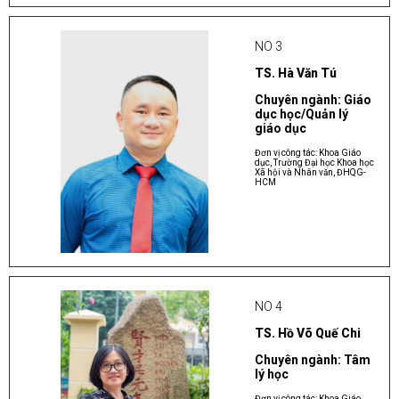
NO 3
TS. Hà Văn Tú
Chuyên ngành: Giáo
dục học/Quản lý
giáo dục
Đơn vị công tác: Khoa Giáo
dục, Trường Đại học Khoa học
Xã hội và Nhân văn, ĐHQG-
HCM
NO 4
TS. Hồ Võ Quế Chi
Chuyên ngành: Tâm
lý học
Đơn vị công tác: Khoa Giáo