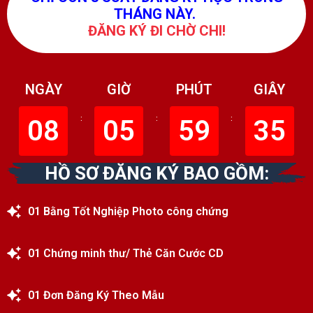
THÁNG NÀY.
ĐĂNG KÝ ĐI CHỜ CHI!
NGÀY
GIỜ
PHÚT
GIÂY
08
:
05
:
59
:
33
HỒ SƠ ĐĂNG KÝ BAO GỒM:
01 Bằng Tốt Nghiệp Photo công chứng
01 Chứng minh thư/ Thẻ Căn Cước CD
01 Đơn Đăng Ký Theo Mẫu