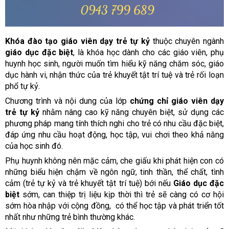
Khóa đào tạo giáo viên dạy trẻ tự kỷ
thuộc chuyên ngành
giáo dục đặc biệt
, là khóa học dành cho các giáo viên, phụ
huynh học sinh, người muốn tìm hiểu kỹ năng chăm sóc, giáo
dục hành vi, nhận thức của trẻ khuyết tật trí tuệ và trẻ rối loạn
phổ tự kỷ.
Chương trình và nội dung của lớp
chứng chỉ giáo viên dạy
trẻ tự kỷ
nhằm nâng cao kỹ năng chuyên biệt, sử dụng các
phương pháp mang tính thích nghi cho trẻ có nhu cầu đặc biệt,
đáp ứng nhu cầu hoạt động, học tập, vui chơi theo khả năng
của học sinh đó.
Phụ huynh không nên mặc cảm, che giấu khi phát hiện con có
những biểu hiện chậm về ngôn ngữ, tinh thần, thể chất, tình
cảm (trẻ tự kỷ và trẻ khuyết tật trí tuệ) bới nếu
Giáo dục đặc
biệt
sớm, can thiệp trị liệu kịp thời thì trẻ sẽ càng có cơ hội
sớm hòa nhập với cộng đồng, có thể học tập và phát triển tốt
nhất như những trẻ bình thường khác.