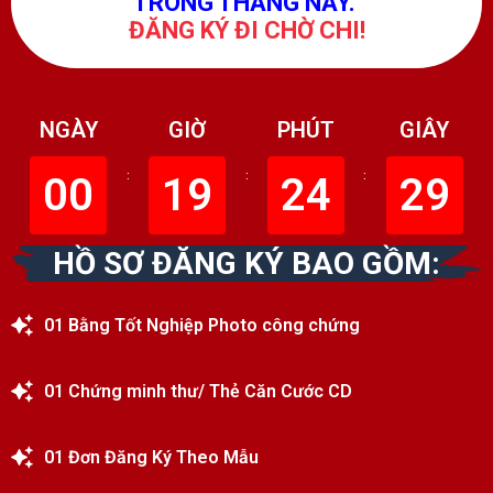
TRONG THÁNG NÀY.
ĐĂNG KÝ ĐI CHỜ CHI!
NGÀY
GIỜ
PHÚT
GIÂY
00
:
19
:
24
:
27
HỒ SƠ ĐĂNG KÝ BAO GỒM:
01 Bằng Tốt Nghiệp Photo công chứng
01 Chứng minh thư/ Thẻ Căn Cước CD
01 Đơn Đăng Ký Theo Mẫu