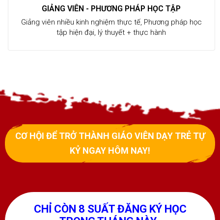
GIẢNG VIÊN - PHƯƠNG PHÁP HỌC TẬP
Giảng viên nhiều kinh nghiệm thực tế, Phương pháp học
tập hiện đại, lý thuyết + thực hành
CƠ HỘI ĐỂ TRỞ THÀNH GIÁO VIÊN DẠY TRẺ TỰ
KỶ NGAY HÔM NAY!
CHỈ CÒN 8 SUẤT ĐĂNG KÝ HỌC