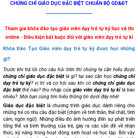
CHỨNG CHỈ GIÁO DỤC ĐẶC BIỆT CHUẨN BỘ GD&ĐT
Tham gia khóa đào tạo giáo viên dạy trẻ tự kỷ học và thi
online - Điều kiện bắt buộc đối với giáo viên dạy trẻ tự kỉ
Khóa Đào Tạo Giáo viên dạy trẻ tự kỷ được học những
gì?
Trước khi trả lời cho câu hỏi trên thì chúng ta cần hiểu được
chứng chỉ giáo dục đặc biệt
là gì? tại sao cần học
chứng chỉ
dạy trẻ tự kỷ
? vị trí và cơ hội sau khi có
chứng chỉ giáo dục
đặc biệt
thế nào? thu nhập của
giáo viên dạy trẻ tự kỉ
là bao
nhiêu? Mời bạn cùng tìm hiểu thông tin dưới đây nhé!
Giáo dục đặc biệt
là chương trình giáo dục dành riêng cho
những trẻ có nhu cầu đặc biệt (chậm về tinh thần, thể chất, tình
cảm, ngôn ngữ). Những điều đó ảnh hưởng đến sự phát triển
tổng thể và bình thường của trẻ, gây ra các vấn đề về nhận
thức, kỹ năng trong hoạt động sinh hoạt và học tập. Bởi vậy