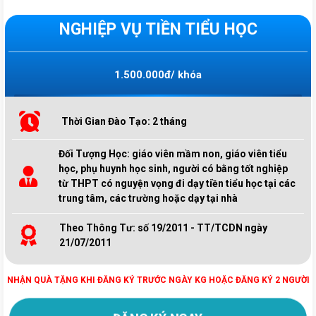
NGHIỆP VỤ TIỀN TIỂU HỌC
1.500.000đ/ khóa
Thời Gian Đào Tạo: 2 tháng
Đối Tượng Học: giáo viên mầm non, giáo viên tiểu
học, phụ huynh học sinh, người có bằng tốt nghiệp
từ THPT có nguyện vọng đi dạy tiền tiểu học tại các
trung tâm, các trường hoặc dạy tại nhà
Theo Thông Tư: số 19/2011 - TT/TCDN ngày
21/07/2011
NHẬN QUÀ TẶNG KHI ĐĂNG KÝ TRƯỚC NGÀY KG HOẶC ĐĂNG KÝ 2 NGƯỜI