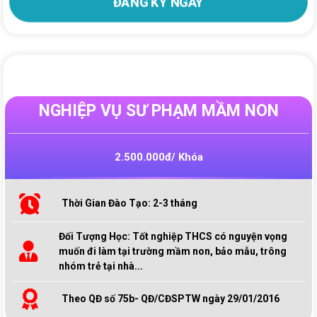
ĐĂNG KÝ NGAY
NGHIỆP VỤ SƯ PHẠM MẦM NON
2.500.000đ/ Khóa
Thời Gian Đào Tạo: 2-3 tháng
Đối Tượng Học: Tốt nghiệp THCS có nguyện vọng
muốn đi làm tại trường mầm non, bảo mẫu, trông
nhóm trẻ tại nhà...
Theo QĐ số 75b- QĐ/CĐSPTW ngày 29/01/2016