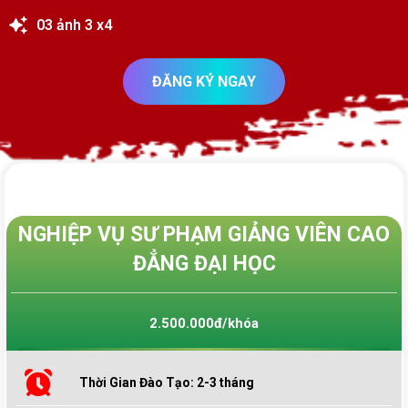
03 ảnh 3 x4
ĐĂNG KÝ NGAY
NGHIỆP VỤ SƯ PHẠM GIẢNG VIÊN CAO
ĐẲNG ĐẠI HỌC
2.500.000đ/khóa
Thời Gian Đào Tạo: 2-3 tháng