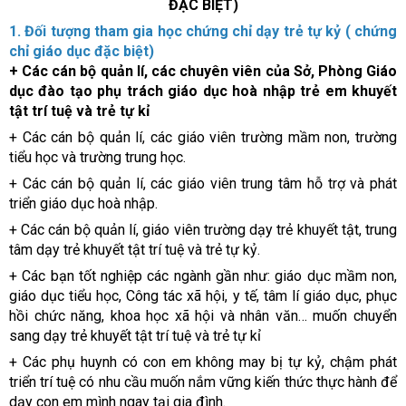
ĐẶC BIỆT)
1. Đối tượng tham gia học
chứng chỉ dạy trẻ tự kỷ
(
chứng
chỉ giáo dục đặc biệt
)
+ Các cán bộ quản lí, các chuyên viên của Sở, Phòng Giáo
dục đào tạo phụ trách giáo dục hoà nhập trẻ em khuyết
tật trí tuệ và trẻ tự kỉ
+ Các cán bộ quản lí, các giáo viên trường mầm non, trường
tiểu học và trường trung học.
+ Các cán bộ quản lí, các giáo viên trung tâm hỗ trợ và phát
triển giáo dục hoà nhập.
+ Các cán bộ quản lí, giáo viên trường dạy trẻ khuyết tật, trung
tâm dạy trẻ khuyết tật trí tuệ và trẻ tự kỷ.
+ Các bạn tốt nghiệp các ngành gần như: giáo dục mầm non,
giáo dục tiểu học, Công tác xã hội, y tế, tâm lí giáo dục, phục
hồi chức năng, khoa học xã hội và nhân văn… muốn chuyển
sang dạy trẻ khuyết tật trí tuệ và trẻ tự kỉ
+ Các phụ huynh có con em không may bị tự kỷ, chậm phát
triển trí tuệ có nhu cầu muốn nắm vững kiến thức thực hành để
dạy con em mình ngay tại gia đình.