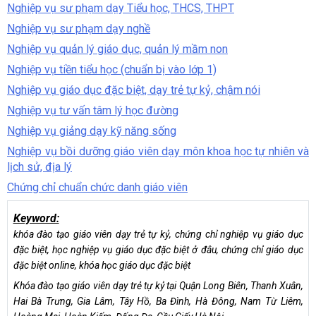
Nghiệp vụ sư phạm dạy Tiểu học, THCS, THPT
Nghiệp vụ sư phạm dạy nghề
Nghiệp vụ quản lý giáo dục, quản lý mầm non
Nghiệp vụ tiền tiểu học (chuẩn bị vào lớp 1)
Nghiệp vụ giáo dục đặc biệt, dạy trẻ tự kỷ, chậm nói
Nghiệp vụ tư vấn tâm lý học đường
Nghiệp vụ giảng dạy kỹ năng sống
Nghiệp vụ bồi dưỡng giáo viên dạy môn khoa học tự nhiên và
lịch sử, địa lý
Chứng chỉ chuẩn chức danh giáo viên
Keyword:
khóa đào tạo giáo viên dạy trẻ tự kỷ, chứng chỉ nghiệp vụ giáo dục
đặc biệt, học nghiệp vụ giáo dục đặc biệt ở đâu, chứng chỉ giáo dục
đặc biệt online, khóa học giáo dục đặc biệt
Khóa đào tạo giáo viên dạy trẻ tự kỷ tại Quận Long Biên, Thanh Xuân,
Hai Bà Trưng, Gia Lâm, Tây Hồ, Ba Đình, Hà Đông, Nam Từ Liêm,