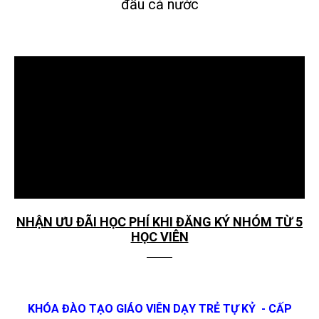
đầu cả nước
 5
NHẬN ƯU ĐÃI HỌC PHÍ KHI ĐĂNG KÝ NHÓM TỪ 5
N
HỌC VIÊN
KHÓA ĐÀO TẠO GIÁO VIÊN DẠY TRẺ TỰ KỶ - CẤP