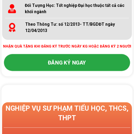
Đối Tượng Học: Tốt nghiệp Đại học thuộc tất cả các
khối ngành
Theo Thông Tư: số 12/2013- TT/BGDĐT ngày
12/04/2013
NHẬN QUÀ TẶNG KHI ĐĂNG KÝ TRƯỚC NGÀY KG HOẶC ĐĂNG KÝ 2 NGƯỜI
ĐĂNG KÝ NGAY
NGHIỆP VỤ SƯ PHẠM TIỂU HỌC, THCS,
THPT