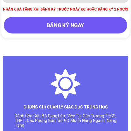
NHẬN QUÀ TẶNG KHI ĐĂNG KÝ TRƯỚC NGÀY KG HOẶC ĐĂNG KÝ 2 NGƯỜI
ĐĂNG KÝ NGAY
CHỨNG CHỈ QUẢN LÝ GIÁO DỤC TRUNG HỌC
Dành Cho Cán Bộ Đang Làm Việc Tại Các Trường THCS,
THPT, Các Phòng Ban, Sở GD Muốn Nâng Ngạch, Nâng
Hạng