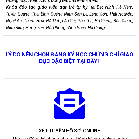
Hoàng Mai, Hoàn Kiếm, Đống Đa, Cầu Giấy Hà Nội
Khóa đào tạo giáo viên dạy trẻ tự kỷ
tại Bắc Ninh, Hà Nam,
Tuyên Quang, Thái Bình, Quảng Ninh, Sơn La, Lạng Sơn, Thái Nguyên,
Nghệ An, Thanh Hóa, Hà Tĩnh, Lào Cai, Phú Thọ, Hà Giang, Bắc Giang,
Ninh Bình, Hưng Yên, Hải Phòng, Vĩnh Phúc, Hà Giang
LÝ DO NÊN CHỌN ĐĂNG KÝ HỌC CHỨNG CHỈ GIÁO
DỤC ĐẶC BIỆT TẠI ĐÂY!
XÉT TUYỂN HỒ SƠ ONLINE